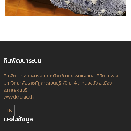
ทีมพัฒนาระบบ
ทีมพัฒนาระบบสารสนเทศด้านวัฒนธรรมและแผนที่วัฒนธรรม
มหาวิทยาลัยราชภัฏกาญจนบุรี 70 ม. 4 ต.หนองบัว อ.เมือง
จ.กาญจนบุรี
www.kru.ac.th
FB
แหล่งข้อมูล