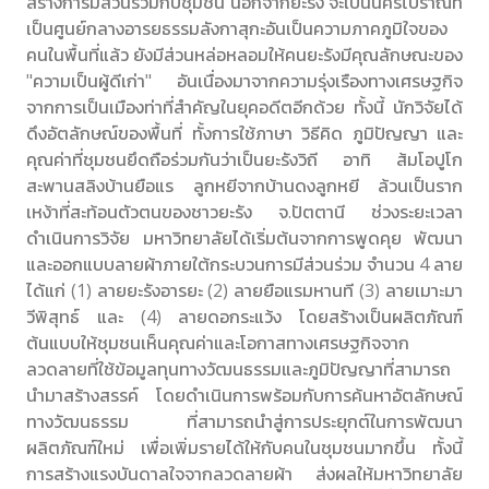
สร้างการมีส่วนร่วมกับชุมชน 
นอกจากยะรัง จะเป็นนครโบราณที่
เป็นศูนย์กลางอารยธรรมลังกาสุกะอันเป็นความภาคภูมิใจของ
คนในพื้นที่แล้ว ยังมีส่วนหล่อหลอมให้คนยะรังมีคุณลักษณะของ 
"ความเป็นผู้ดีเก่า" อันเนื่องมาจากความรุ่งเรืองทางเศรษฐกิจ
จากการเป็นเมืองท่าที่สำคัญในยุคอดีตอีกด้วย ทั้งนี้ นักวิจัยได้
ดึง
อัตลักษณ์ของพื้นที่ ทั้งการใช้ภาษา วิธีคิด ภูมิปัญญา และ
คุณค่าที่ชุมชนยึดถือร่วมกันว่าเป็นยะรังวิถี อาทิ ส้มโอปูโก 
สะพานสลิงบ้านยือแร ลูกหยีจากบ้านดงลูกหยี ล้วนเป็นราก
เหง้าที่สะท้อนตัวตนของชาวยะรัง จ.ปัตตานี 
ช่วงระยะเวลา
ดำเนินการวิจัย มหาวิทยาลัยได้เริ่มต้นจากการพูดคุย พัฒนา 
และออกแบบลายผ้าภายใต้กระบวนการมีส่วนร่วม จำนวน 4 ลาย 
ได้แก่ (1) ลายยะรังอารยะ (2) ลายยือแรมหานที (3) ลายเมาะมา
วีพิสุทธ์ และ (4) ลายดอกระแว้ง โดยสร้างเป็นผลิตภัณฑ์
ต้นแบบ
ให้ชุมชนเห็นคุณค่าและโอกาสทางเศรษฐกิจจาก
ลวดลายที่ใช้ข้อมูลทุนทางวัฒนธรรมและภูมิปัญญาที่สามารถ
นำมาสร้างสรรค์ โดยดำเนินการพร้อมกับการค้นหาอัตลักษณ์
ทางวัฒนธรรม ที่สามารถนำสู่การประยุกต์ในการพัฒนา
ผลิตภัณฑ์ใหม่ เพื่อเพิ่มรายได้ให้กับคนในชุมชนมากขึ้น 
ทั้งนี้ 
การสร้างแรงบันดาลใจจากลวดลายผ้า ส่งผลให้มหาวิทยาลัย