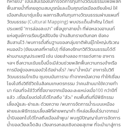
ที่หายไป" เป็นเส้นเรื่องในการจัดการทุนทางวัฒนธรรมเพื่อพลิก
ฟื้นสายน้ำที่เคยอุดมสมบูรณ์และเป็นคุณต่อเมืองเชียงใหม่ ให้
เมืองกลับมาชุ่มเย็น ผลการสืบค้นทุนทางวัฒนธรรมผ่านแผนที่
วัฒนธรรม (Cultural Mapping) พบประเด็นสำคัญ ได้แก่
ประเพณี "การล่องสะเปา" เพื่อบูชาสายน้ำ ที่พ่อหลวงอานนท์
แห่งศูนย์การเรียนรู้สลีปิงจัย บ้านสันทรายต้นกอก ยังคง
สืบสานไว้ /พบการตั้งถิ่นฐานของกลุ่มชาติพันธุ์ไทใหญ่บริเวณ
หนองบัว (ชัยมงคลที่หายไป) ที่ยังคงรักษาวิถีวัฒนธรรมได้ดี
ผ่านงานบุญประเพณี เช่น ปอยส่างลอง การแต่งกาย อาหาร
ฯลฯ ซึ่งความเข้มแข็งนี้จะมีส่วนช่วยพลิกฟื้นความทรงจำหรือ
การมีอยู่ของหนองบัวได้อย่างไร? /พบ"น้ำหนัง" อาหารในวิถี
วัฒนธรรมไทเขิน ชุมชนนันทาราม ทำจากหนังควาย ทำให้เชื่อม
โยงไปถึงวิถีชีวิตในสังคมเกษตรกรรม ว่าคนล้านนาใช้ควายทำ
นา ก่อนที่จะใช้วัวที่ซื้อขายจากเมืองมะละแหม่งเมื่อ100 กว่าปีที่
แล้ว ..เชื่อมโยงต่อไปได้ไกลถึง "ลัวะ" คนพื้นถิ่นที่มีพิธีกรรม
เลี้ยงปู่แสะ-ย่าแสะ ด้วยควาย /พบการจัดการน้ำระบบเหมือง
ฝายและพิธีกรรมเลี้ยงผีที่ฝายพญาคำ ที่หล่อเลี้ยงไร่นาจากแม่
น้ำปิงออกไปได้ไกลถึงเมืองลำพูน/ พบภูมิปัญญาในการจัดการ
น้ำของเวียงเจ็ดลิน เวียงทรงกลมเชิงดอยสุเทพ ที่จะนำมาสู่การ