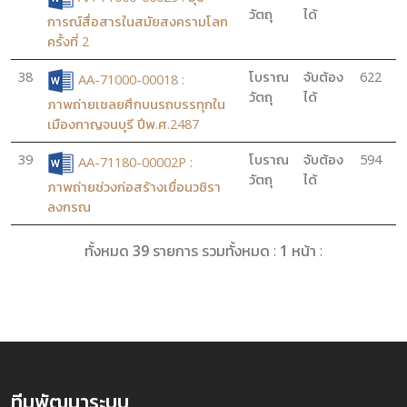
วัตถุ
ได้
การณ์สื่อสารในสมัยสงครามโลก
ครั้งที่ 2
38
โบราณ
จับต้อง
622
AA-71000-00018 :
วัตถุ
ได้
ภาพถ่ายเชลยศึกบนรถบรรทุกใน
เมืองกาญจนบุรี ปีพ.ศ.2487
39
โบราณ
จับต้อง
594
AA-71180-00002P :
วัตถุ
ได้
ภาพถ่ายช่วงก่อสร้างเขื่อนวชิรา
ลงกรณ
ทั้งหมด
39
รายการ รวมทั้งหมด :
1
หน้า :
ทีมพัฒนาระบบ