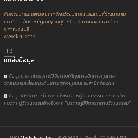
ทีมพัฒนาระบบสารสนเทศด้านวัฒนธรรมและแผนที่วัฒนธรรม
มหาวิทยาลัยราชภัฏกาญจนบุรี 70 ม. 4 ต.หนองบัว อ.เมือง
จ.กาญจนบุรี
www.kru.ac.th
FB
แหล่งข้อมูล
ข้อมูลมาจากโครงการวิจัยภายใต้ทุนการจัดการทุนทาง
วัฒนธรรมเพื่อยกระดับเศรษฐกิจชุมชนและสำนึกท้องถิ่น
ข้อมูลเชิงวิชาการในการแบ่งหมวดหมู่วัฒนธรรม >> การจัด
หมวดหมู่วัฒนธรรมอ้างอิงจาก “มรดกภูมิปัญญาทางวัฒนธรรม”
[US]
Statistic Visitor
: วันนี้ 2637 | เดือนนี้ : 20,240 | ปีนี้ :