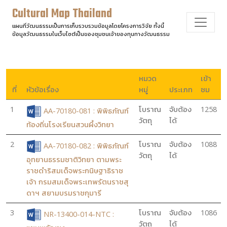
Cultural Map Thailand
แผนที่วัฒนธรรมเป็นการเก็บรวบรวมข้อมูลโดยโครงการวิจัย ทั้งนี้
ข้อมูลวัฒนธรรมในเว็บไซต์เป็นของชุมชนเจ้าของทุนทางวัฒนธรรม
หมวด
เข้า
ที่
หัวข้อเรื่อง
หมู่
ประเภท
ชม
1
โบราณ
จับต้อง
1258
AA-70180-081 : พิพิธภัณฑ์
วัตถุ
ได้
ท้องถิ่นโรงเรียนสวนผึ้งวิทยา
2
โบราณ
จับต้อง
1088
AA-70180-082 : พิพิธภัณฑ์
วัตถุ
ได้
อุทยานธรรมชาติวิทยา ตามพระ
ราชดำริสมเด็จพระกนิษฐาธิราช
เจ้า กรมสมเด็จพระเทพรัตนราชสุ
ดาฯ สยามบรมราชกุมารี
3
โบราณ
จับต้อง
1086
NR-13400-014-NTC :
วัตถุ
ได้