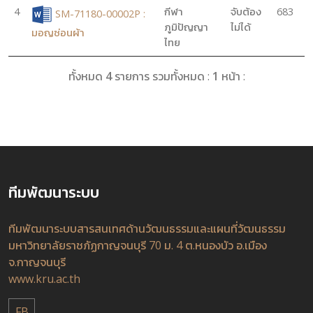
4
กีฬา
จับต้อง
683
SM-71180-00002P :
ภูมิปัญญา
ไม่ได้
มอญซ่อนผ้า
ไทย
ทั้งหมด
4
รายการ รวมทั้งหมด :
1
หน้า :
ทีมพัฒนาระบบ
ทีมพัฒนาระบบสารสนเทศด้านวัฒนธรรมและแผนที่วัฒนธรรม
มหาวิทยาลัยราชภัฏกาญจนบุรี 70 ม. 4 ต.หนองบัว อ.เมือง
จ.กาญจนบุรี
www.kru.ac.th
FB