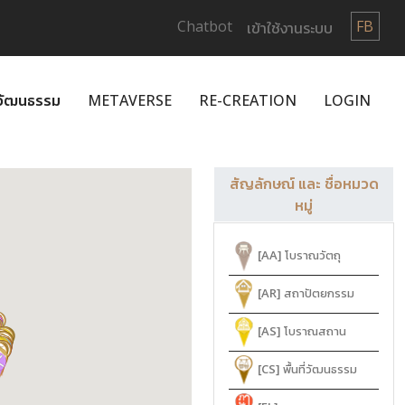
Chatbot
FB
เข้าใช้งานระบบ
กวัฒนธรรม
METAVERSE
RE-CREATION
LOGIN
สัญลักษณ์ และ ชื่อหมวด
หมู่
[AA]
โบราณวัตถุ
[AR]
สถาปัตยกรรม
[AS]
โบราณสถาน
[CS]
พื้นที่วัฒนธรรม