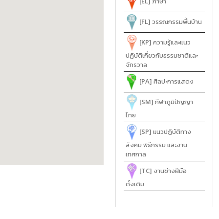
[EL]
ภาษา
[FL]
วรรณกรรมพื้นบ้าน
[KP]
ความรู้และแนว
ปฏิบัติเกี่ยวกับธรรมชาติและ
จักรวาล
[PA]
ศิลปะการแสดง
[SM]
กีฬาภูมิปัญญา
ไทย
[SP]
แนวปฏิบัติทาง
สังคม พิธีกรรม และงาน
เทศกาล
[TC]
งานช่างฝีมือ
ดั้งเดิม