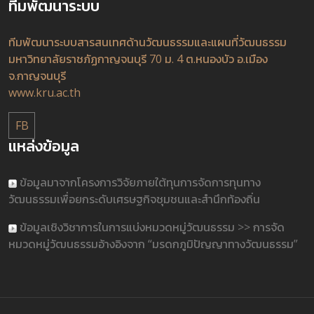
ทีมพัฒนาระบบ
ทีมพัฒนาระบบสารสนเทศด้านวัฒนธรรมและแผนที่วัฒนธรรม
มหาวิทยาลัยราชภัฏกาญจนบุรี 70 ม. 4 ต.หนองบัว อ.เมือง
จ.กาญจนบุรี
www.kru.ac.th
FB
แหล่งข้อมูล
ข้อมูลมาจากโครงการวิจัยภายใต้ทุนการจัดการทุนทาง
วัฒนธรรมเพื่อยกระดับเศรษฐกิจชุมชนและสำนึกท้องถิ่น
ข้อมูลเชิงวิชาการในการแบ่งหมวดหมู่วัฒนธรรม >> การจัด
หมวดหมู่วัฒนธรรมอ้างอิงจาก “มรดกภูมิปัญญาทางวัฒนธรรม”