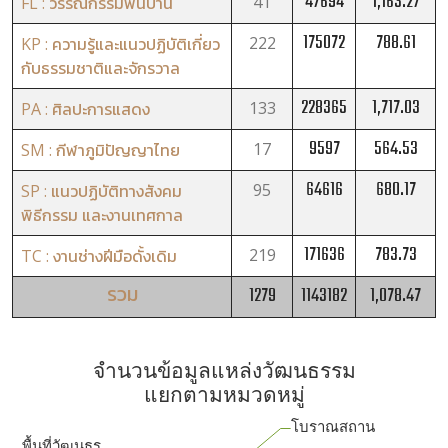
47694
1,163.27
41
FL : วรรณกรรมพื้นบ้าน
175072
788.61
222
KP : ความรู้และแนวปฏิบัติเกี่ยว
กับธรรมชาติและจักรวาล
228365
1,717.03
133
PA : ศิลปะการแสดง
9597
564.53
17
SM : กีฬาภูมิปัญญาไทย
64616
680.17
95
SP : แนวปฏิบัติทางสังคม
พิธีกรรม และงานเทศกาล
171636
783.73
219
TC : งานช่างฝีมือดั้งเดิม
รวม
1279
1143182
1,078.47