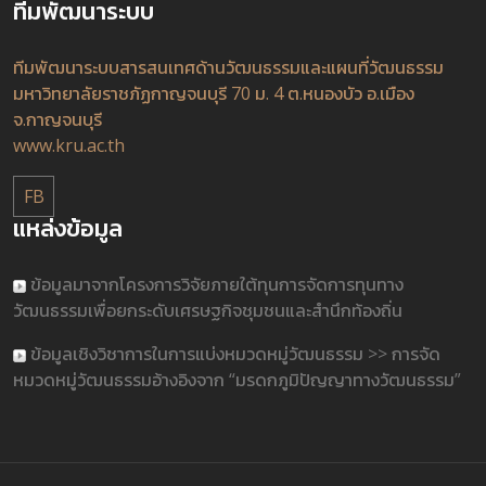
ทีมพัฒนาระบบ
ทีมพัฒนาระบบสารสนเทศด้านวัฒนธรรมและแผนที่วัฒนธรรม
มหาวิทยาลัยราชภัฏกาญจนบุรี 70 ม. 4 ต.หนองบัว อ.เมือง
จ.กาญจนบุรี
www.kru.ac.th
FB
แหล่งข้อมูล
ข้อมูลมาจากโครงการวิจัยภายใต้ทุนการจัดการทุนทาง
วัฒนธรรมเพื่อยกระดับเศรษฐกิจชุมชนและสำนึกท้องถิ่น
ข้อมูลเชิงวิชาการในการแบ่งหมวดหมู่วัฒนธรรม >> การจัด
หมวดหมู่วัฒนธรรมอ้างอิงจาก “มรดกภูมิปัญญาทางวัฒนธรรม”