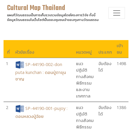
Cultural Map Thailand
แผนที่วัฒนธรรมเป็นการเก็บรวบรวมข้อมูลโดยโครงการวิจัย ทั้งนี้
ข้อมูลวัฒนธรรมในเว็บไซต์เป็นของชุมชนเจ้าของทุนทางวัฒนธรรม
เข้า
ที่
หัวข้อเรื่อง
หมวดหมู่
ประเภท
ชม
1
แนว
จับต้อง
1498
SP-44190-002-don
ปฏิบัติ
ได้
puta kunchan : ดอนปู่ตาขุน
ทางสังคม
ชาญ
พิธีกรรม
และงาน
เทศกาล
2
แนว
จับต้อง
1386
SP-44190-001-pujoy :
ปฏิบัติ
ได้
ดอนหลวงปู่จ้อย
ทางสังคม
พิธีกรรม