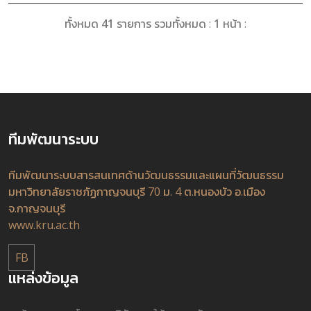
ทั้งหมด
41
รายการ รวมทั้งหมด :
1
หน้า :
ทีมพัฒนาระบบ
ทีมพัฒนาระบบสารสนเทศด้านวัฒนธรรมและแผนที่วัฒนธรรม
มหาวิทยาลัยราชภัฏกาญจนบุรี 70 ม. 4 ต.หนองบัว อ.เมือง
จ.กาญจนบุรี
www.kru.ac.th
FB
แหล่งข้อมูล