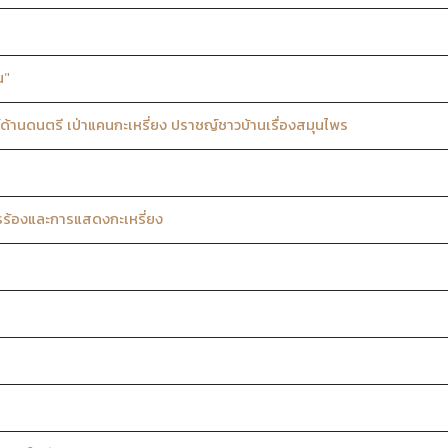
น"
้านดนตรี เป่าแคนกะเหรี่ยง ปราชญ์ชาวบ้านเรื่องสมุนไพร
รร้องและการแสดงกะเหรี่ยง