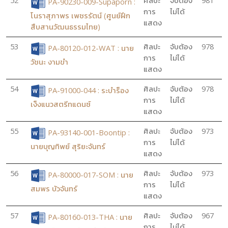
52
ศิลปะ
จับต้อง
981
PA-90230-009-Supaporn :
การ
ไม่ได้
โนราสุภาพร เพชรรัตน์ (ศูนย์ฝึก
แสดง
สืบสานวัฒนธรรมไทย)
53
ศิลปะ
จับต้อง
978
PA-80120-012-WAT : นาย
การ
ไม่ได้
วัชนะ งามขำ
แสดง
54
ศิลปะ
จับต้อง
978
PA-91000-044 : ระบำร็อง
การ
ไม่ได้
เง็งแนวสตรีทแดนซ์
แสดง
55
ศิลปะ
จับต้อง
973
PA-93140-001-Boontip :
การ
ไม่ได้
นายบุญทิพย์ สุริยะจันทร์
แสดง
56
ศิลปะ
จับต้อง
973
PA-80000-017-SOM : นาย
การ
ไม่ได้
สมพร บัวจันทร์
แสดง
57
ศิลปะ
จับต้อง
967
PA-80160-013-THA : นาย
การ
ไม่ได้