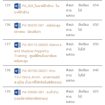
135
ศิลปะ
จับต้อง
654
PA_003_โนราห์ป้าช้าง : โน
การ
ได้
ราห์ป้าช้าง
แสดง
136
ศิลปะ
จับต้อง
650
PA-90330-001 : หนังตะลุง
การ
ได้
เยาวชน : น้องธันวา
แสดง
137
ศิลปะ
จับต้อง
650
PA-90110-00003-Manora
การ
ไม่ได้
and Shadow Puppetry
แสดง
Training : ศูนย์ฝึกมโนราห์และ
หนังตะลุง
138
ศิลปะ
จับต้อง
640
PA-90190-00021-Kris-
การ
ไม่ได้
TSU-Nora-Arom : นางอารมณ์
แสดง
สะรุโณ (โนราที่ใช้กริชในพิธีกรรม)
139
ศิลปะ
จับต้อง
635
PA-95000-001 : ระบำว่าว
การ
ได้
(เบอร์อามัสซายัสซาแน)
แสดง