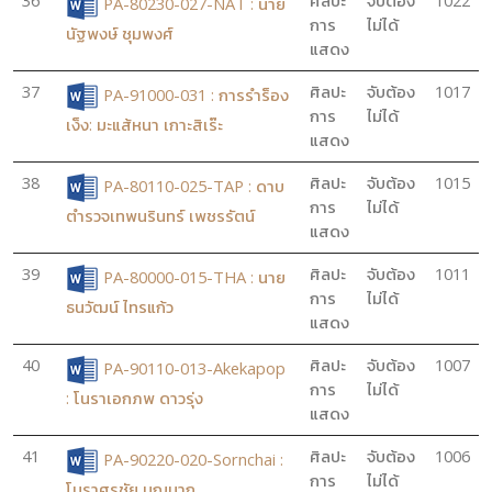
36
ศิลปะ
จับต้อง
1022
PA-80230-027-NAT : นาย
การ
ไม่ได้
นัฐพงษ์ ชุมพงศ์
แสดง
37
ศิลปะ
จับต้อง
1017
PA-91000-031 : การรำร็อง
การ
ไม่ได้
เง็ง: มะแส้หนา เกาะสิเร๊ะ
แสดง
38
ศิลปะ
จับต้อง
1015
PA-80110-025-TAP : ดาบ
การ
ไม่ได้
ตำรวจเทพนรินทร์ เพชรรัตน์
แสดง
39
ศิลปะ
จับต้อง
1011
PA-80000-015-THA : นาย
การ
ไม่ได้
ธนวัฒน์ ไทรแก้ว
แสดง
40
ศิลปะ
จับต้อง
1007
PA-90110-013-Akekapop
การ
ไม่ได้
: โนราเอกภพ ดาวรุ่ง
แสดง
41
ศิลปะ
จับต้อง
1006
PA-90220-020-Sornchai :
การ
ไม่ได้
โนราศรชัย บุญมาก