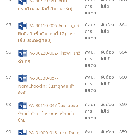
PA-90310-031-Arm :
การ
ไม่ได้
นรบดี กองสวัสดิ์ (โนราอาร์ม)
แสดง
95
ศิลปะ
จับต้อง
864
PA-90110-006-Aum : ศูนย์
การ
ไม่ได้
ฝึกศิลปินพื้นบ้าน หมู่ที่ 17 (โนรา
แสดง
เอิ้ม ประดิษฐ์ศิลป์)
96
ศิลปะ
จับต้อง
864
PA-90220-002-Thewi : เทวี
การ
ไม่ได้
ดำเกศ
แสดง
97
ศิลปะ
จับต้อง
860
PA-90330-057-
การ
ไม่ได้
NoraChooklin : โนราชูกลิ่น นำ
แสดง
ศิลป์
98
ศิลปะ
จับต้อง
859
PA-90110-047-โนราชมรม
การ
ไม่ได้
รักษ์ท่าข้าม : โนราชมรมรักษ์ท่า
แสดง
ข้าม
99
ศิลปะ
จับต้อง
859
PA-91000-016 : นายน้อม ชู