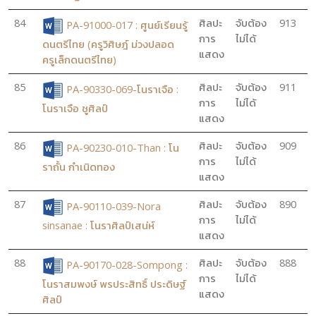
84
ศิลปะ
จับต้อง
913
PA-91000-017 : ศูนย์เรียนรู้
การ
ไม่ได้
ดนตรีไทย (ครูวิศิษฎ์ ม่วงปลอด
แสดง
ครูเล็กดนตรีไทย)
85
ศิลปะ
จับต้อง
911
PA-90330-069-โนราเจือ :
การ
ไม่ได้
โนราเจือ ชูศิลป์
แสดง
86
ศิลปะ
จับต้อง
909
PA-90230-010-Than : โน
การ
ไม่ได้
ราถั้น กำเนิดทอง
แสดง
87
ศิลปะ
จับต้อง
890
PA-90110-039-Nora
การ
ไม่ได้
sinsanae : โนราศิลป์เสน่ห์
แสดง
88
ศิลปะ
จับต้อง
888
PA-90170-028-Sompong :
การ
ไม่ได้
โนราสมพงษ์ พรประสิทธิ์ ประดิษฐ์
แสดง
ศิลป์