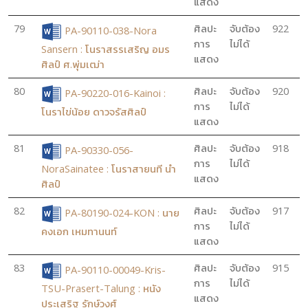
แสดง
79
ศิลปะ
จับต้อง
922
PA-90110-038-Nora
การ
ไม่ได้
Sansern : โนราสรรเสริญ อมร
แสดง
ศิลป์ ศ.พุ่มเฒ่า
80
ศิลปะ
จับต้อง
920
PA-90220-016-Kainoi :
การ
ไม่ได้
โนราไข่น้อย ดาวจรัสศิลป์
แสดง
81
ศิลปะ
จับต้อง
918
PA-90330-056-
การ
ไม่ได้
NoraSainatee : โนราสายนที นำ
แสดง
ศิลป์
82
ศิลปะ
จับต้อง
917
PA-80190-024-KON : นาย
การ
ไม่ได้
คงเอก เหมทานนท์
แสดง
83
ศิลปะ
จับต้อง
915
PA-90110-00049-Kris-
การ
ไม่ได้
TSU-Prasert-Talung : หนัง
แสดง
ประเสริฐ รักษ์วงศ์