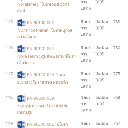
การ
ไม่ได้
NoraJames : โนราเจมส์ วิจิตร
แสดง
ศิลป์
115
ศิลปะ
จับต้อง
788
PA-90140-067-
การ
ไม่ได้
NOraNoothawin : โนราหนูถวิล
แสดง
สว่างจันทร์
116
ศิลปะ
จับต้อง
780
PA-90110-064-
การ
ไม่ได้
NoraTeum : ศูนย์พิพิธภัณฑ์โนรา
แสดง
เติมวินวาด
117
ศิลปะ
จับต้อง
775
PA-90110-050-Nora
การ
ไม่ได้
Suchat : โนราสุชาติ หยาดฟ้า
แสดง
118
ศิลปะ
จับต้อง
768
PA-90000-059-
การ
ไม่ได้
NoraSitthichai : โนราสิทธิชัย
แสดง
เจริญสุข
119
ศิลปะ
จับต้อง
767
PA-90330-002 : มโนรา