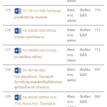
แสดง
125
ศิลปะ
จับต้อง
719
TC-93110-008-Santipap :
การ
ไม่ได้
นายสันติภาพ ทองเทพ
แสดง
126
ศิลปะ
จับต้อง
717
PA-93000-009-Wicha :
การ
ไม่ได้
นายวิชา ศุกศรีสอาด
แสดง
127
ศิลปะ
จับต้อง
712
PA-93000-004-Somjit :
การ
ไม่ได้
นางสมจิตร กล้าคง
แสดง
128
ศิลปะ
จับต้อง
697
PA-90140-063-
การ
ไม่ได้
NoraBankhaw : โนราศูนย์
แสดง
วิสาหกิจชุมชนผลิตภัณฑ์หัตกรรม
ลูกปัดมโนราห์ (บ้านขาว)
129
ศิลปะ
จับต้อง
680
PA-90000-00053-Kris-
การ
ไม่ได้
TSU-Nora-Por : โนราปอ ศ.
แสดง