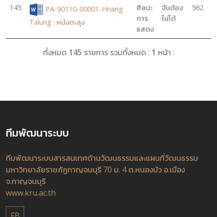
145
ศิลปะ
จับต้อง
562
PA-90110-00001-Hnang
การ
ไม่ได้
Talung : หนังตะลุง
แสดง
ทั้งหมด
145
รายการ รวมทั้งหมด :
1
หน้า :
ทีมพัฒนาระบบ
ทีมพัฒนาระบบสารสนเทศด้านวัฒนธรรมและแผนที่วัฒนธรรม
มหาวิทยาลัยราชภัฏกาญจนบุรี 70 ม. 4 ต.หนองบัว อ.เมือง
จ.กาญจนบุรี
www.kru.ac.th
FB