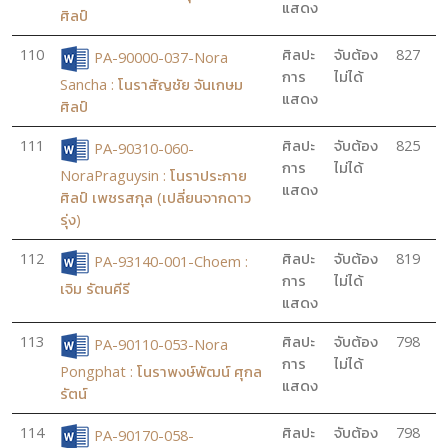
แสดง
ศิลป์
110
ศิลปะ
จับต้อง
827
PA-90000-037-Nora
การ
ไม่ได้
Sancha : โนราสัญชัย จันเกษม
แสดง
ศิลป์
111
ศิลปะ
จับต้อง
825
PA-90310-060-
การ
ไม่ได้
NoraPraguysin : โนราประกาย
แสดง
ศิลป์ เพชรสกุล (เปลี่ยนจากดาว
รุ่ง)
112
ศิลปะ
จับต้อง
819
PA-93140-001-Choem :
การ
ไม่ได้
เจิม รัตนคีรี
แสดง
113
ศิลปะ
จับต้อง
798
PA-90110-053-Nora
การ
ไม่ได้
Pongphat : โนราพงษ์พัฒน์ ศุกล
แสดง
รัตน์
114
ศิลปะ
จับต้อง
798
PA-90170-058-