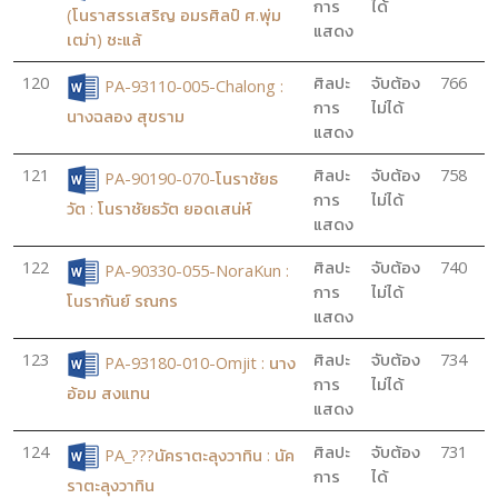
การ
ได้
(โนราสรรเสริญ อมรศิลป์ ศ.พุ่ม
แสดง
เฒ่า) ชะแล้
120
ศิลปะ
จับต้อง
766
PA-93110-005-Chalong :
การ
ไม่ได้
นางฉลอง สุขราม
แสดง
121
ศิลปะ
จับต้อง
758
PA-90190-070-โนราชัยธ
การ
ไม่ได้
วัต : โนราชัยธวัต ยอดเสน่ห์
แสดง
122
ศิลปะ
จับต้อง
740
PA-90330-055-NoraKun :
การ
ไม่ได้
โนรากันย์ รณกร
แสดง
123
ศิลปะ
จับต้อง
734
PA-93180-010-Omjit : นาง
การ
ไม่ได้
อ้อม สงแทน
แสดง
124
ศิลปะ
จับต้อง
731
PA_???นัคราตะลุงวาทิน : นัค
การ
ได้
ราตะลุงวาทิน