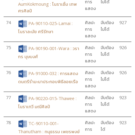
การ
ไม่ได้
AumKokmoung : โนราเอิ้ม เทพ
แสดง
ศรศิลป์
74
ศิลปะ
จับต้อง
927
PA-90110-025-Lamai :
การ
ไม่ได้
โนราละมัย ศรีรักษา
แสดง
75
ศิลปะ
จับต้อง
926
PA-90190-001-Wara : วรา
การ
ไม่ได้
กร บุษบงศ์
แสดง
76
ศิลปะ
จับต้อง
926
PA-91000-032 : การแสดง
การ
ไม่ได้
ดนตรีรำมะนาประกอบพิธีลอยเรือ
แสดง
77
ศิลปะ
จับต้อง
923
PA-90220-015-Thawee :
การ
ไม่ได้
โนราเทวี มณีศิลป์
แสดง
78
ศิลปะ
จับต้อง
923
TC-90110-001-
การ
ได้
Thanutham : ทนุธรรม เพชรพงษ์