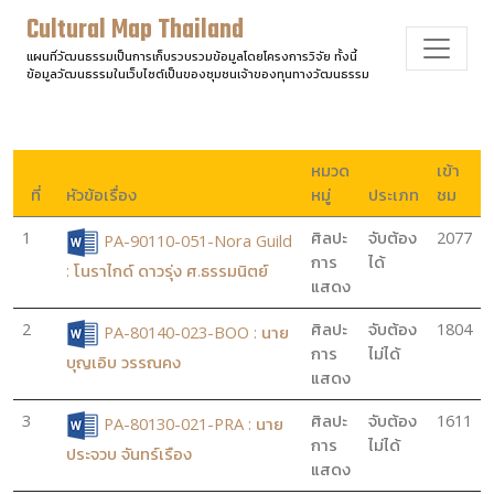
Cultural Map Thailand
แผนที่วัฒนธรรมเป็นการเก็บรวบรวมข้อมูลโดยโครงการวิจัย ทั้งนี้
ข้อมูลวัฒนธรรมในเว็บไซต์เป็นของชุมชนเจ้าของทุนทางวัฒนธรรม
หมวด
เข้า
ที่
หัวข้อเรื่อง
หมู่
ประเภท
ชม
1
ศิลปะ
จับต้อง
2077
PA-90110-051-Nora Guild
การ
ได้
: โนราไกด์ ดาวรุ่ง ศ.ธรรมนิตย์
แสดง
2
ศิลปะ
จับต้อง
1804
PA-80140-023-BOO : นาย
การ
ไม่ได้
บุญเอิบ วรรณคง
แสดง
3
ศิลปะ
จับต้อง
1611
PA-80130-021-PRA : นาย
การ
ไม่ได้
ประจวบ จันทร์เรือง
แสดง