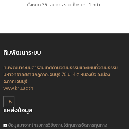
ทั้งหมด
35
รายการ รวมทั้งหมด :
1
หน้า :
ทีมพัฒนาระบบ
ทีมพัฒนาระบบสารสนเทศด้านวัฒนธรรมและแผนที่วัฒนธรรม
มหาวิทยาลัยราชภัฏกาญจนบุรี 70 ม. 4 ต.หนองบัว อ.เมือง
จ.กาญจนบุรี
www.kru.ac.th
FB
แหล่งข้อมูล
ข้อมูลมาจากโครงการวิจัยภายใต้ทุนการจัดการทุนทาง