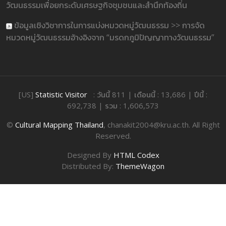
วัฒนธรรมเพื่อยกระดับเศรษฐกิจชุมชนและสำนึกท้องถิ่น
ข้อมูลเชิงวิชาการในการแบ่งหมวดหมู่วัฒนธรรม >> การจัด
หมวดหมู่วัฒนธรรมอ้างอิงจาก “มรดกภูมิปัญญาทางวัฒนธรรม”
[US]
Statistic Visitor
: วันนี้ 811 | เดือนนี้ : 13,686 | ปีนี้ :
692,738 | รวม : 1,606,573
©
Cultural Mapping Thailand
, chanakit2004@kru.ac.th. All Right
Reserved.
Designed By
HTML Codex
Distributed By:
ThemeWagon