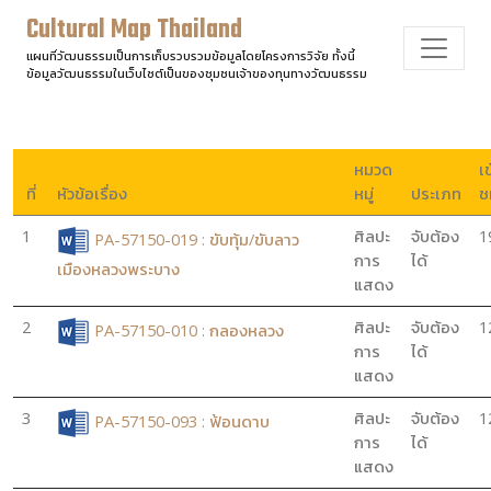
Cultural Map Thailand
แผนที่วัฒนธรรมเป็นการเก็บรวบรวมข้อมูลโดยโครงการวิจัย ทั้งนี้
ข้อมูลวัฒนธรรมในเว็บไซต์เป็นของชุมชนเจ้าของทุนทางวัฒนธรรม
หมวด
เข
ที่
หัวข้อเรื่อง
หมู่
ประเภท
ช
1
ศิลปะ
จับต้อง
1
PA-57150-019 : ขับทุ้ม/ขับลาว
การ
ได้
เมืองหลวงพระบาง
แสดง
2
ศิลปะ
จับต้อง
1
PA-57150-010 : กลองหลวง
การ
ได้
แสดง
3
ศิลปะ
จับต้อง
1
PA-57150-093 : ฟ้อนดาบ
การ
ได้
แสดง