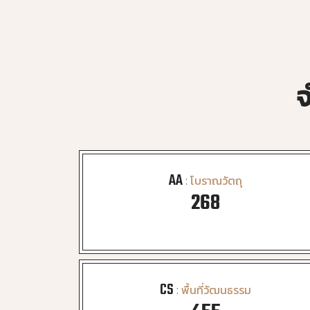
จ
AA
:
โบราณวัตถุ
278
CS
:
พื้นที่วัฒนธรรม