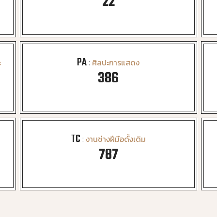
23
PA
ะ
:
ศิลปะการแสดง
413
TC
:
งานช่างฝีมือดั้งเดิม
846