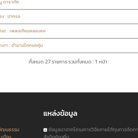
ู ดาราภัย
ือง : ปากรอ
Hae : เพลงเทียนคลองแห
um : ตำนานโคกนกคุ่ม
ทั้งหมด
27
รายการ รวมทั้งหมด :
1
หน้า :
แหล่งข้อมูล
วัฒนธรรม
ข้อมูลมาจากโครงการวิจัยภายใต้ทุนการจัดก
.เมือง
สำนึกท้องถิ่น