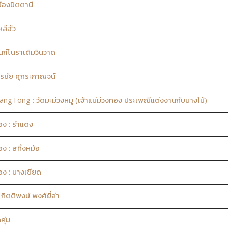
ืองปัตตานี
ลีฮัว
ฑ์โนราเติมวินวาด
รชัย ศุกระกาญจน์
ong : วัดมะม่วงหมู (เจ้าแม่ม่วงทอง ประเพณีแต่งงานกับนางไม้)
ือง : รำแดง
ง : สทิ้งหม้อ
อง : บางเขียด
ตติพงษ์ พงศ์ยี่ล่า
ุ่ม