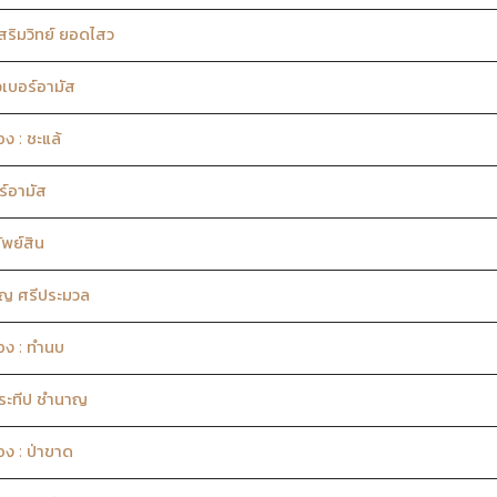
ริมวิทย์ ยอดไสว
วเบอร์อามัส
ง : ชะแล้
ร์อามัส
พย์สิน
ูญ ศรีประมวล
อง : ทำนบ
ระทีป ชำนาญ
อง : ป่าขาด