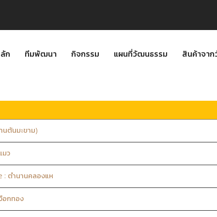
ลัก
ทีมพัฒนา
กิจกรรม
แผนที่วัฒนธรรม
สินค้าจา
้านต้นมะขาม)
ะแมว
e : ตำนานคลองแห
งือกทอง