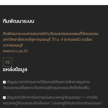
ทีมพัฒนาระบบ
ทีมพัฒนาระบบสารสนเทศด้านวัฒนธรรมและแผนที่วัฒนธรรม
มหาวิทยาลัยราชภัฏกาญจนบุรี 70 ม. 4 ต.หนองบัว อ.เมือง
จ.กาญจนบุรี
www.kru.ac.th
FB
แหล่งข้อมูล
ข้อมูลมาจากโครงการวิจัยภายใต้ทุนการจัดการทุนทาง
วัฒนธรรมเพื่อยกระดับเศรษฐกิจชุมชนและสำนึกท้องถิ่น
ข้อมูลเชิงวิชาการในการแบ่งหมวดหมู่วัฒนธรรม >> การจัด
หมวดหมู่วัฒนธรรมอ้างอิงจาก “มรดกภูมิปัญญาทางวัฒนธรรม”