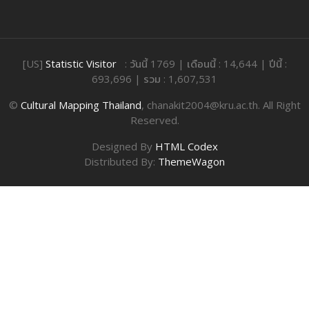
[US]
Statistic Visitor
: วันนี้ 1769 | เดือนนี้ : 14,644 | ปีนี้ :
693,696 | รวม : 1,607,531
©
Cultural Mapping Thailand
, chanakit2004@kru.ac.th. All Right
Reserved.
Designed By
HTML Codex
Distributed By:
ThemeWagon