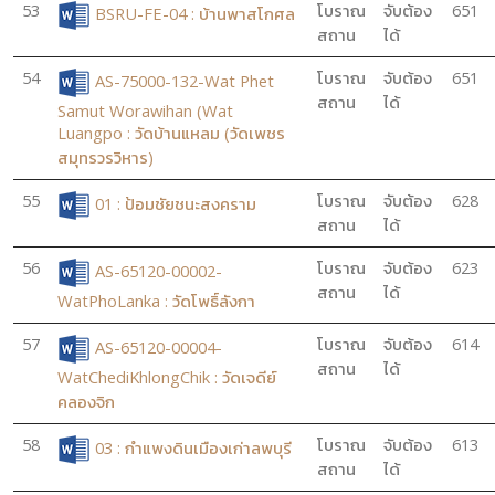
53
โบราณ
จับต้อง
651
BSRU-FE-04 : บ้านพาสโกศล
สถาน
ได้
54
โบราณ
จับต้อง
651
AS-75000-132-Wat Phet
สถาน
ได้
Samut Worawihan (Wat
Luangpo : วัดบ้านแหลม (วัดเพชร
สมุทรวรวิหาร)
55
โบราณ
จับต้อง
628
01 : ป้อมชัยชนะสงคราม
สถาน
ได้
56
โบราณ
จับต้อง
623
AS-65120-00002-
สถาน
ได้
WatPhoLanka : วัดโพธิ์ลังกา
57
โบราณ
จับต้อง
614
AS-65120-00004-
สถาน
ได้
WatChediKhlongChik : วัดเจดีย์
คลองจิก
58
โบราณ
จับต้อง
613
03 : กำแพงดินเมืองเก่าลพบุรี
สถาน
ได้