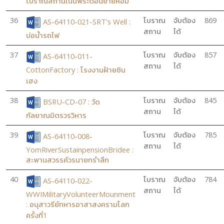
โบราณสถานเนินพระดอนยายหอม
36
โบราณ
จับต้อง
869
AS-64110-021-SRT’s Well :
สถาน
ได้
บ่อน้ำรถไฟ
37
โบราณ
จับต้อง
857
AS-64110-011-
สถาน
ได้
CottonFactory : โรงงานฝ้ายซิน
เฮง
38
โบราณ
จับต้อง
845
BSRU-CD-07 : วัด
สถาน
ได้
กัลยาณมิตรวรวิหาร
39
โบราณ
จับต้อง
785
AS-64110-008-
สถาน
ได้
YomRiverSustainpensionBridee :
สะพานสวรรค์วรนายกรำลึก
40
โบราณ
จับต้อง
784
AS-64110-022-
สถาน
ได้
WWIMilitaryVolunteerMounment
: อนุสาวรีย์ทหารอาสาสงครามโลก
ครั้งที่1