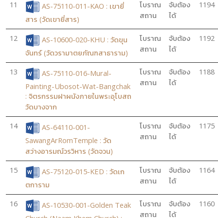
11
โบราณ
จับต้อง
1194
AS-75110-011-KAO : เขายี่
สถาน
ได้
สาร (วัดเขายี่สาร)
12
โบราณ
จับต้อง
1192
AS-10600-020-KHU : วัดขุน
สถาน
ได้
จันทร์ (วัดวรามาตยภัณฑสาธาราม)
13
โบราณ
จับต้อง
1188
AS-75110-016-Mural-
สถาน
ได้
Painting-Ubosot-Wat-Bangchak
: จิตรกรรมฝาผนังภายในพระอุโบสถ
วัดบางจาก
14
โบราณ
จับต้อง
1175
AS-64110-001-
สถาน
ได้
SawangArRomTemple : วัด
สว่างอารมณ์วรวิหาร (วัดจวน)
15
โบราณ
จับต้อง
1164
AS-75120-015-KED : วัดเก
สถาน
ได้
ตการาม
16
โบราณ
จับต้อง
1160
AS-10530-001-Golden Teak
สถาน
ได้