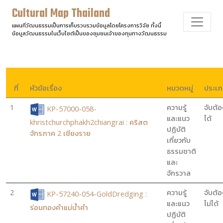
Cultural Map Thailand
แผนที่วัฒนธรรมเป็นการเก็บรวบรวมข้อมูลโดยโครงการวิจัย ทั้งนี้
ข้อมูลวัฒนธรรมในเว็บไซต์เป็นของชุมชนเจ้าของทุนทางวัฒนธรรม
ที่
หัวข้อเรื่อง
หมวดหมู่
ประเ
1
ความรู้
จับต้อ
KP-57000-058-
และแนว
ได้
khristchurchphakh2chiangrai : คริสต
ปฏิบัติ
จักรภาค 2 เชียงราย
เกี่ยวกับ
ธรรมชาติ
และ
จักรวาล
2
ความรู้
จับต้อ
KP-57240-054-GoldDredging :
และแนว
ไม่ได้
ร่อนทองคำแม่น้ำคำ
ปฏิบัติ